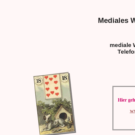
Mediales 
mediale 
Telef
Hier geh
w